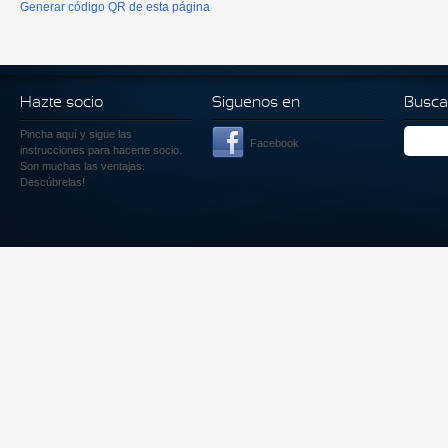
Generar código QR de esta página
Hazte socio
Siguenos en
Busca
Pincha aquí
y sigue las
Facebook
instrucciones para hacerte socio.
Son muchas las ventajas.
Descúbrelas!