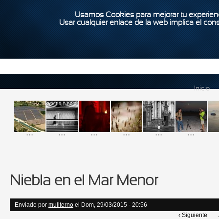
Usamos Cookies para mejorar tu experienc
Usar cualquier enlace de la web implica el con
Inicio
...
...
...
...
...
...
Niebla en el Mar Menor
Enviado por
muliterno
el Dom, 29/03/2015 - 20:56
‹ Siguiente