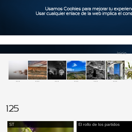
Usamos Cookies para mejorar tu experienc
Usar cualquier enlace de la web implica el con
Inicio
...
...
...
...
...
...
125
ST
El rollo de los partidos
Páginas