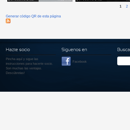
1
2
Generar código QR de esta página
Hazte socio
Siguenos en
Busca
Pincha aquí
y sigue las
Facebook
instrucciones para hacerte socio.
Son muchas las ventajas.
Descúbrelas!