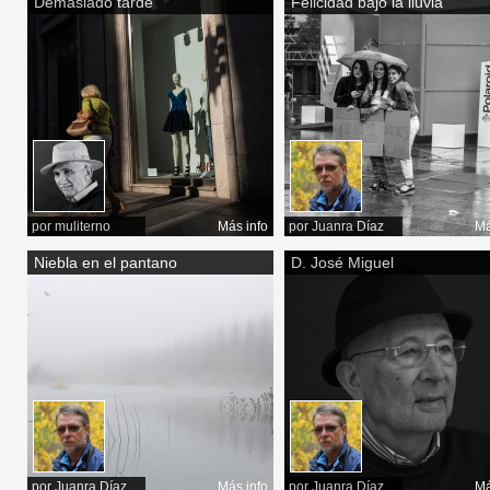
Demasiado tarde
Felicidad bajo la lluvia
por
muliterno
Más info
por
Juanra Díaz
Má
Niebla en el pantano
D. José Miguel
por
Juanra Díaz
Más info
por
Juanra Díaz
Má