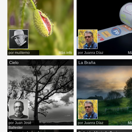
por
muliterno
Más info
por
Juanra Díaz
Má
Cielo
La Braña
por
Juan José
por
Juanra Díaz
Má
Ballester
Más info