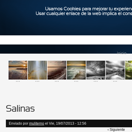
Usamos Cookies para mejorar tu experienc
Usar cualquier enlace de la web implica el con
Inicio
...
...
...
...
...
...
Salinas
Enviado por
muliterno
el Vie, 19/07/2013 - 12:56
‹ Siguiente