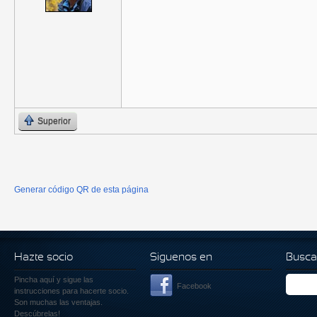
Superior
Generar código QR de esta página
Hazte socio
Siguenos en
Busca
Pincha aquí
y sigue las
Facebook
instrucciones para hacerte socio.
Son muchas las ventajas.
Descúbrelas!