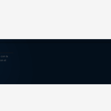
 con la
on el