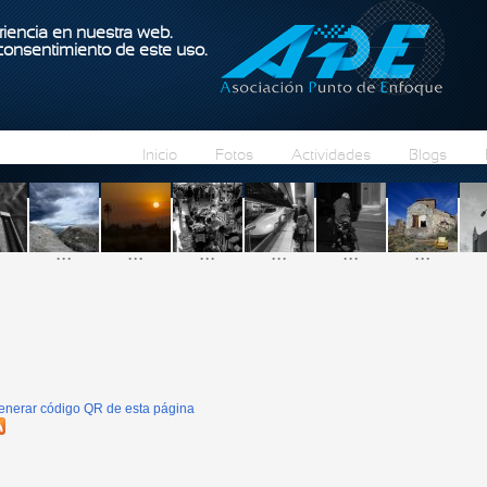
Pasar al contenido principal
iencia en nuestra web.
 consentimiento de este uso.
Inicio
Fotos
Actividades
Blogs
...
...
...
...
...
...
enerar código QR de esta página