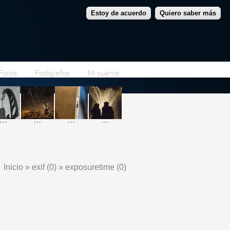
Estoy de acuerdo
Quiero saber más
Foros
Fotógrafos
Mi cuenta
...
...
...
...
Inicio
»
exif (0)
»
exposuretime (0)
Se encuentra usted aquí