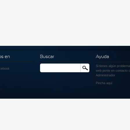
os en
Buscar
Ayuda
Si tienes algún problema
Buscar
cebook
web ponte en contacto c
Administrador
Pincha
aquí