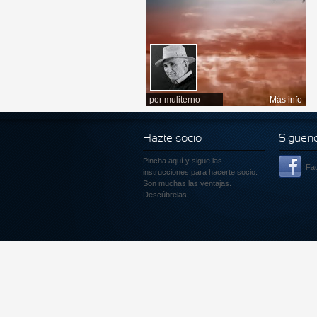
por
muliterno
Más info
Hazte socio
Siguen
Pincha aquí
y sigue las
Fa
instrucciones para hacerte socio.
Son muchas las ventajas.
Descúbrelas!