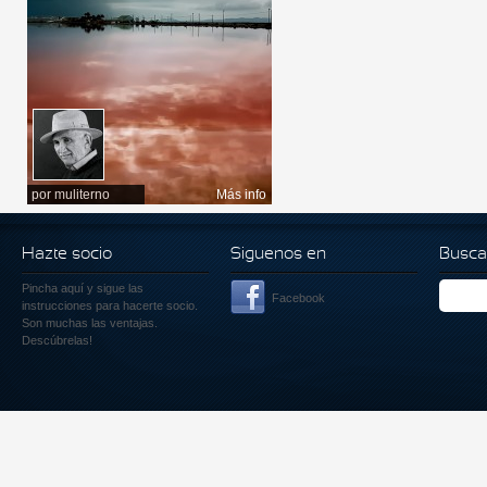
por
muliterno
Más info
Hazte socio
Siguenos en
Busca
Pincha aquí
y sigue las
Facebook
instrucciones para hacerte socio.
Son muchas las ventajas.
Descúbrelas!