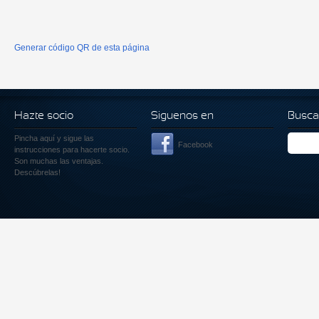
Generar código QR de esta página
Hazte socio
Siguenos en
Busca
Pincha aquí
y sigue las
Facebook
instrucciones para hacerte socio.
Son muchas las ventajas.
Descúbrelas!