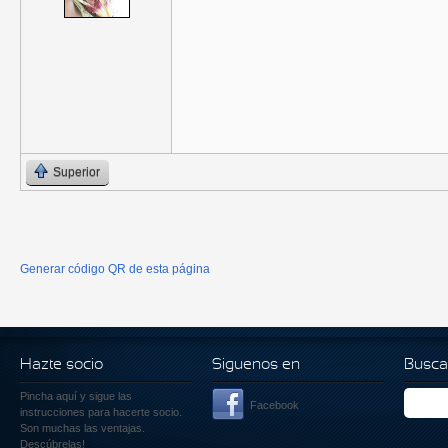
Superior
Generar código QR de esta página
Hazte socio
Siguenos en
Busca
Pincha aquí
y sigue las
Facebook
instrucciones para hacerte socio.
Son muchas las ventajas.
Descúbrelas!