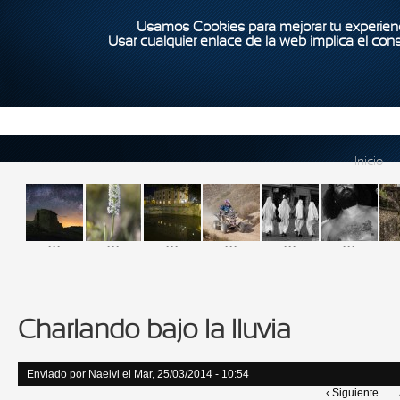
Usamos Cookies para mejorar tu experienc
Usar cualquier enlace de la web implica el con
Inicio
...
...
...
...
...
...
Charlando bajo la lluvia
Enviado por
Naelvi
el Mar, 25/03/2014 - 10:54
‹ Siguiente