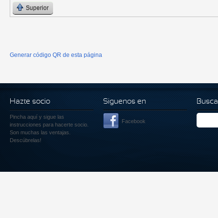
Superior
Generar código QR de esta página
Hazte socio
Siguenos en
Busca
Pincha aquí
y sigue las
Facebook
instrucciones para hacerte socio.
Son muchas las ventajas.
Descúbrelas!