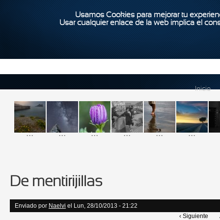
Usamos Cookies para mejorar tu experienc
Usar cualquier enlace de la web implica el con
Inicio
...
...
...
...
...
...
De mentirijillas
Enviado por
Naelvi
el Lun, 28/10/2013 - 21:22
‹ Siguiente