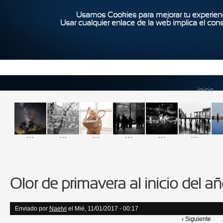
Usamos Cookies para mejorar tu experienc
Usar cualquier enlace de la web implica el con
Inicio
...
...
...
...
...
...
Olor de primavera al inicio del a
Enviado por
Naelvi
el Mié, 11/01/2017 - 00:17
‹ Siguiente