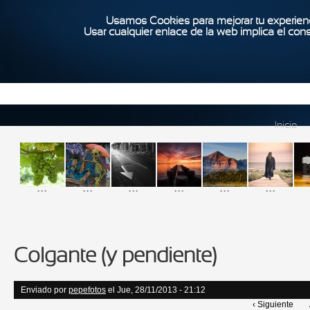
Usamos Cookies para mejorar tu experienc
Usar cualquier enlace de la web implica el con
Inicio
...
...
...
...
...
...
Colgante (y pendiente)
Enviado por
pepefotos
el Jue, 28/11/2013 - 21:12
‹ Siguiente