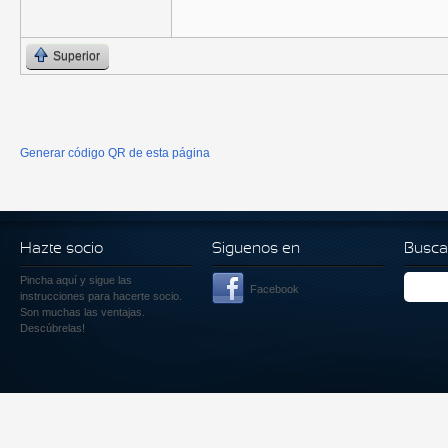
Superior
Generar código QR de esta página
Hazte socio
Siguenos en
Busca
Pincha aquí
y sigue las
Facebook
instrucciones para hacerte socio.
Son muchas las ventajas.
Descúbrelas!