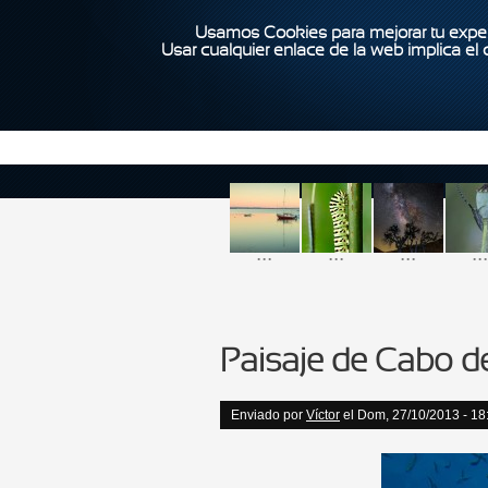
Usamos Cookies para mejorar tu exper
Usar cualquier enlace de la web implica el
...
...
...
...
Paisaje de Cabo d
Enviado por
Víctor
el Dom, 27/10/2013 - 18