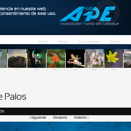
Pasar al contenido principal
iencia en nuestra web.
 consentimiento de este uso.
Inicio
Fotos
Actividades
Blogs
...
...
...
...
...
...
e Palos
:56
‹ Siguiente
Aleatorio
Anterior ›