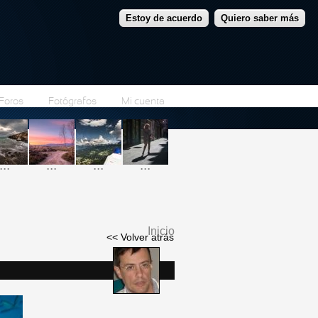
Estoy de acuerdo
Quiero saber más
Foros
Fotógrafos
Mi cuenta
...
...
...
...
Inicio
<< Volver atrás
Se encuentra usted
aquí