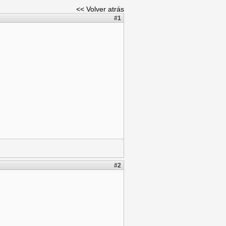
<< Volver atrás
#1
#2