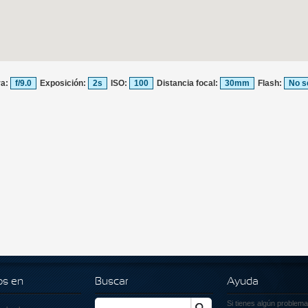
ra:
f/9.0
Exposición:
2s
ISO:
100
Distancia focal:
30mm
Flash:
No s
os en
Buscar
Ayuda
Si tienes algún problema
Buscar