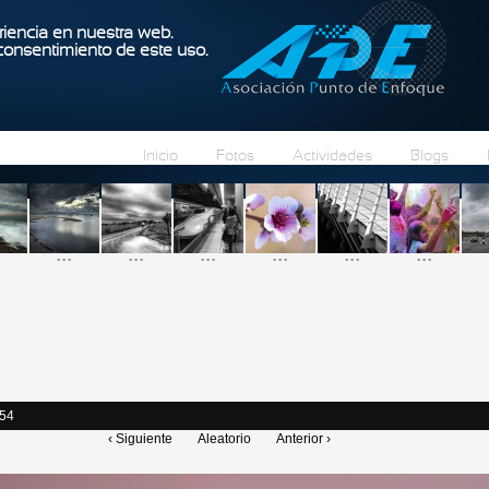
Pasar al contenido principal
iencia en nuestra web.
 consentimiento de este uso.
Inicio
Fotos
Actividades
Blogs
...
...
...
...
...
...
:54
‹ Siguiente
Aleatorio
Anterior ›