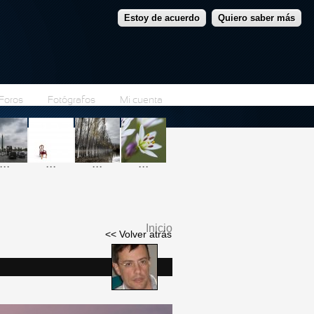
Estoy de acuerdo
Quiero saber más
Foros
Fotógrafos
Mi cuenta
...
...
...
...
Inicio
<< Volver atrás
Se encuentra usted
aquí