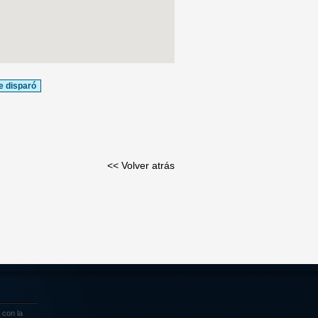
e disparó
<< Volver atrás
 con la