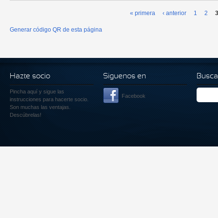
« primera
‹ anterior
1
2
Páginas
Generar código QR de esta página
Hazte socio
Siguenos en
Busca
Pincha aquí
y sigue las
Facebook
instrucciones para hacerte socio.
Son muchas las ventajas.
Descúbrelas!