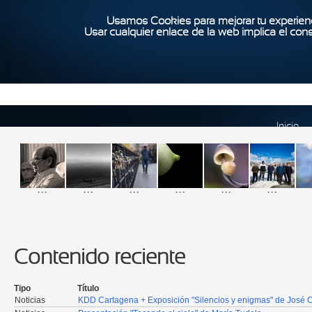
Usamos Cookies para mejorar tu experienc
Usar cualquier enlace de la web implica el con
Inicio
...
...
...
...
...
...
Contenido reciente
Tipo
Título
Noticias
KDD Cartagena + Exposición "Silencios y enigmas" de José 