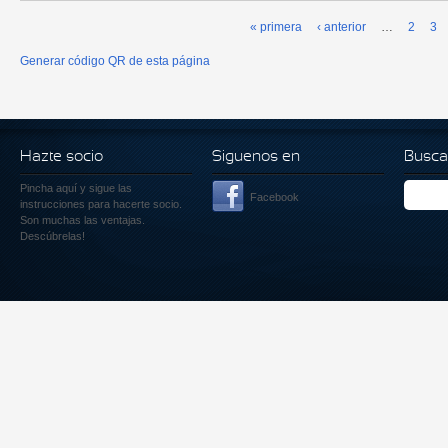
« primera
‹ anterior
…
2
3
Páginas
Generar código QR de esta página
Hazte socio
Siguenos en
Busca
Pincha aquí
y sigue las
Facebook
instrucciones para hacerte socio.
Son muchas las ventajas.
Descúbrelas!