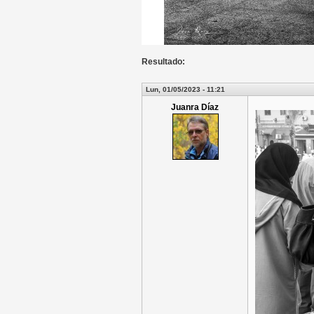
Resultado:
Lun, 01/05/2023 - 11:21
Juanra Díaz