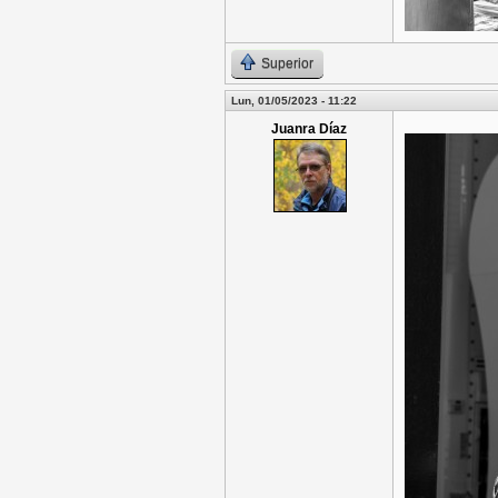
Superior
Lun, 01/05/2023 - 11:22
Juanra Díaz