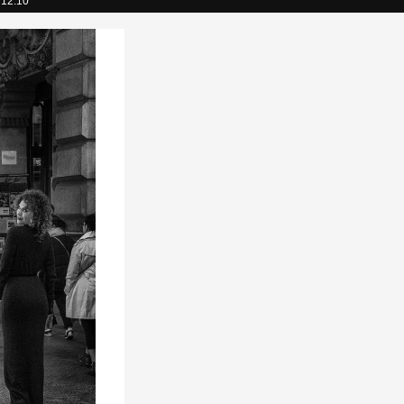
 12:10