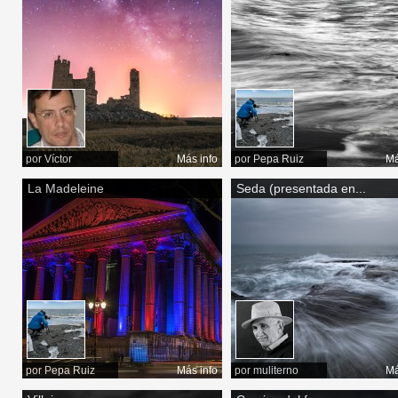
por
Víctor
Más info
por
Pepa Ruiz
Má
La Madeleine
Seda (presentada en...
por
Pepa Ruiz
Más info
por
muliterno
Má