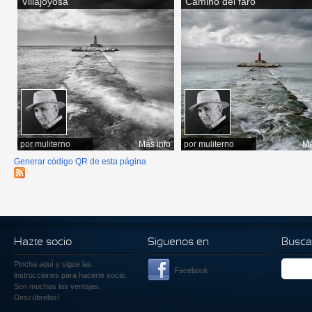
Villajoyosa
Camino del faro
por
muliterno
Más info
por
muliterno
Má
Generar código QR de esta página
Hazte socio
Siguenos en
Busca
Pincha aquí
y sigue las
Facebook
instrucciones para hacerte socio.
Son muchas las ventajas.
Descúbrelas!