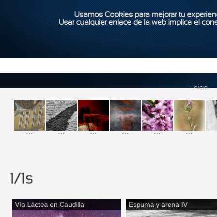
Usamos Cookies para mejorar tu experienc
Usar cualquier enlace de la web implica el con
Inicio
...
...
...
...
...
...
1/1s
Vía Láctea en Caudilla
Espuma y arena IV