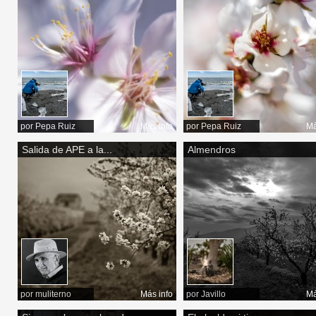
por
Pepa Ruiz
Más info
por
Pepa Ruiz
Má
Salida de APE a la...
Almendros
por
muliterno
Más info
por
Javillo
Má