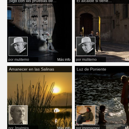
Sigo con las pruebas de...
El alcalde si tiene...
por
muliterno
Más info
por
muliterno
Má
Amanecer en las Salinas
Luz de Poniente
por
Jmalmira
Más info
por
jmgmarmol
Má