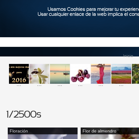
Usamos Cookies para mejorar tu experienc
Usar cualquier enlace de la web implica el con
Inicio
...
...
...
...
...
...
1/2500s
Floración
Flor de almendro
Páginas