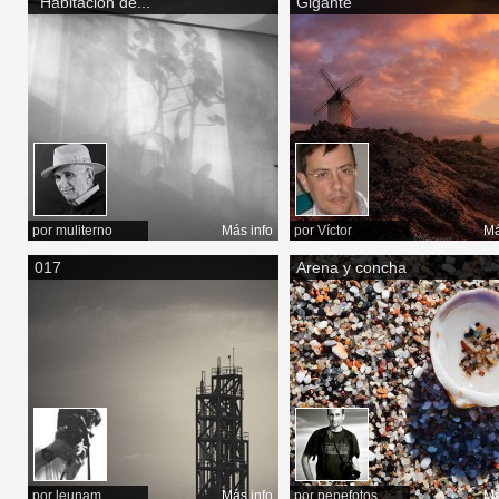
"Habitación de...
Gigante
por
muliterno
Más info
por
Víctor
Má
017
Arena y concha
por
leunam
Más info
por
pepefotos
Má