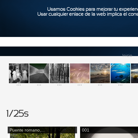
Usamos Cookies para mejorar tu experienc
Usar cualquier enlace de la web implica el con
Inicio
...
...
...
...
...
...
1/25s
Puente romano,...
001
Páginas