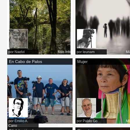
por
Naelvi
Más info
por
leunam
Má
En Cabo de Palos
Mujer
por
Emilio A.
por
Pablo Go
Má
Cano
Más info