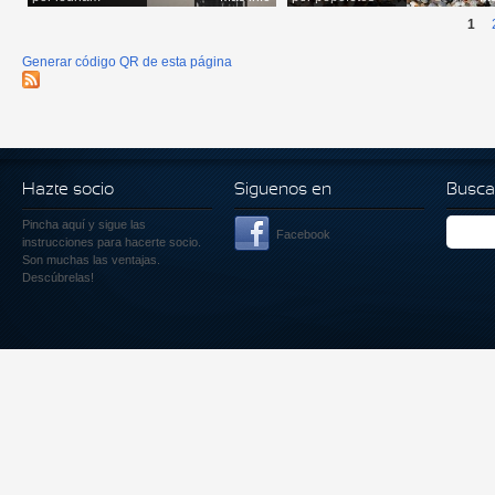
1
Generar código QR de esta página
Hazte socio
Siguenos en
Busca
Pincha aquí
y sigue las
Facebook
instrucciones para hacerte socio.
Son muchas las ventajas.
Descúbrelas!