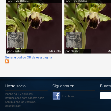
Ophrys fusca
Ophrys fusca
por
Naelvi
Más info
por
Naelvi
Má
Generar código QR de esta página
Hazte socio
Siguenos en
Busca
Pincha aquí
y sigue las
Facebook
instrucciones para hacerte socio.
Son muchas las ventajas.
Descúbrelas!