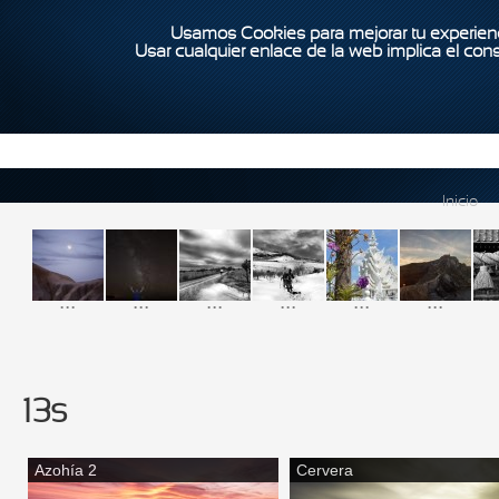
Usamos Cookies para mejorar tu experienc
Usar cualquier enlace de la web implica el con
Inicio
...
...
...
...
...
...
13s
Azohía 2
Cervera