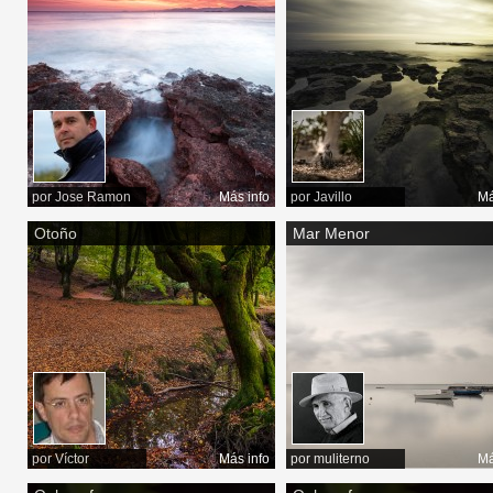
por
Jose Ramon
Más info
por
Javillo
Má
Otoño
Mar Menor
por
Víctor
Más info
por
muliterno
Má