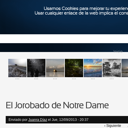
Usamos Cookies para mejorar tu experienc
Usar cualquier enlace de la web implica el con
Inicio
...
...
...
...
...
...
El Jorobado de Notre Dame
Enviado por
Juanra Díaz
el Jue, 12/09/2013 - 20:37
‹ Siguiente