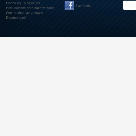
Pincha aquí
y sigue las
Facebook
instrucciones para hacerte socio.
Son muchas las ventajas.
Descúbrelas!