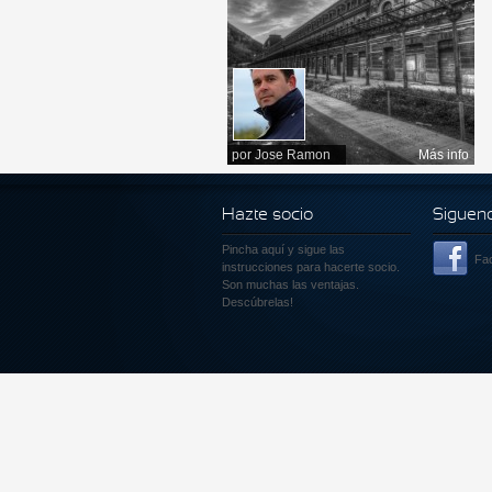
por
Jose Ramon
Más info
Hazte socio
Siguen
Pincha aquí
y sigue las
Fa
instrucciones para hacerte socio.
Son muchas las ventajas.
Descúbrelas!