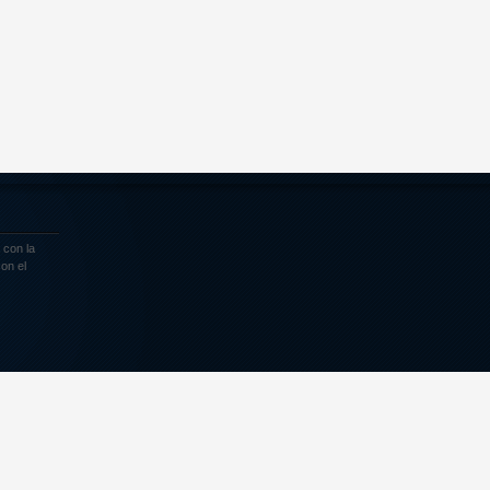
 con la
on el