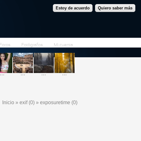
Estoy de acuerdo
Quiero saber más
Foros
Fotógrafos
Mi cuenta
...
...
...
...
Inicio
»
exif (0)
»
exposuretime (0)
Se encuentra usted aquí