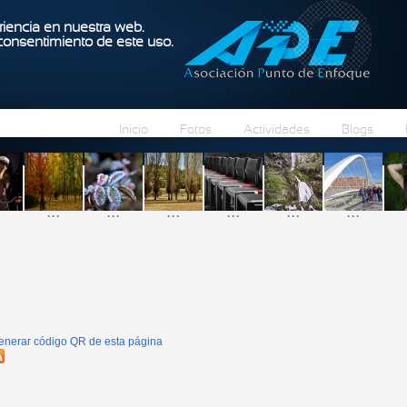
Pasar al contenido principal
iencia en nuestra web.
 consentimiento de este uso.
Inicio
Fotos
Actividades
Blogs
...
...
...
...
...
...
enerar código QR de esta página