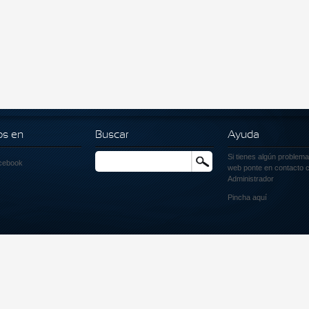
os en
Buscar
Ayuda
Si tienes algún problema
Buscar
cebook
web ponte en contacto c
Administrador
Pincha
aquí