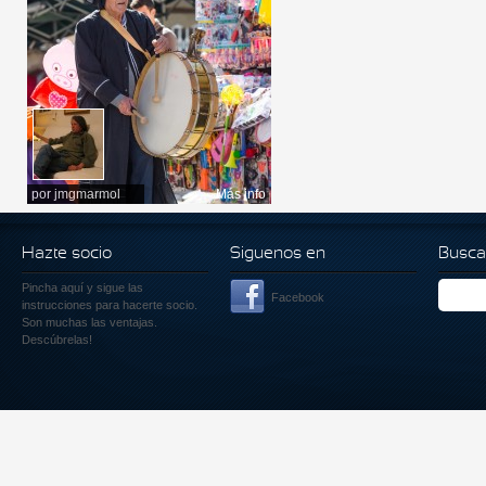
por
jmgmarmol
Más info
Hazte socio
Siguenos en
Busca
Pincha aquí
y sigue las
Facebook
instrucciones para hacerte socio.
Son muchas las ventajas.
Descúbrelas!