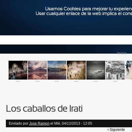
Usamos Cookies para mejorar tu experienc
Usar cualquier enlace de la web implica el con
Inicio
...
...
...
...
...
...
Los caballos de Irati
Enviado por
Jose Ramon
el Mié, 04/12/2013 - 12:05
‹ Siguiente