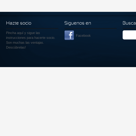
Hazte socio
Siguenos en
Busca
Pincha aquí
y sigue las
Facebook
instrucciones para hacerte socio.
Son muchas las ventajas.
Descúbrelas!