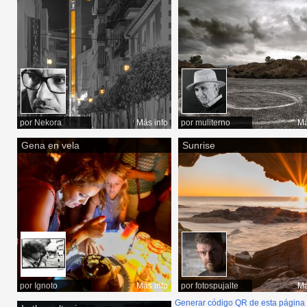
por
Nekora
Más info
por
muliterno
Má
Gena en vela
Sunrise
por
Ignoto
Más info
por
fotospujalte
Má
Generar código QR de esta página