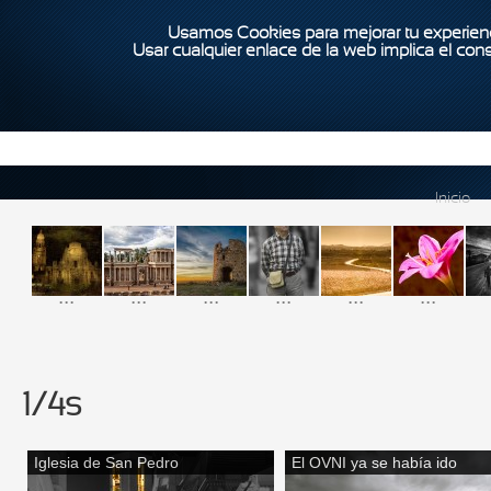
Usamos Cookies para mejorar tu experienc
Usar cualquier enlace de la web implica el con
Inicio
...
...
...
...
...
...
1/4s
Iglesia de San Pedro
El OVNI ya se había ido