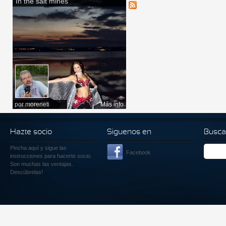
In the salt mines
por
moreneti
Más info
Hazte socio
Siguenos en
Busca
Pincha aquí
y sigue las
Facebook
instrucciones para hacerte socio.
Son muchas las ventajas.
Descúbrelas!