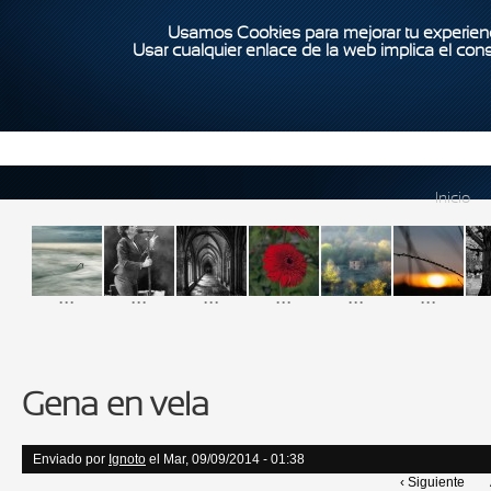
Usamos Cookies para mejorar tu experienc
Usar cualquier enlace de la web implica el con
Inicio
...
...
...
...
...
...
Gena en vela
Enviado por
Ignoto
el Mar, 09/09/2014 - 01:38
‹ Siguiente