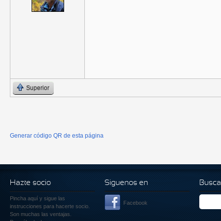
Superior
Generar código QR de esta página
Hazte socio
Siguenos en
Busca
Pincha aquí
y sigue las
Facebook
instrucciones para hacerte socio.
Son muchas las ventajas.