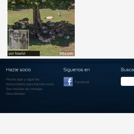
por
Naelvi
Más info
Hazte socio
Siguenos en
Busca
Pincha aquí
y sigue las
Facebook
instrucciones para hacerte socio.
Son muchas las ventajas.
Descúbrelas!