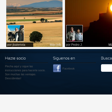
por
jbaleriola
Más info
por
Pedro J.
Má
Hazte socio
Siguenos en
Busca
Pincha aquí
y sigue las
Facebook
instrucciones para hacerte socio.
Son muchas las ventajas.
Descúbrelas!