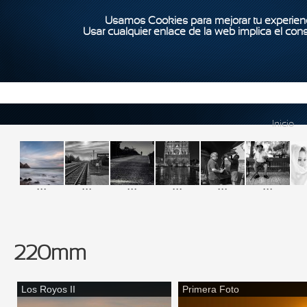
Usamos Cookies para mejorar tu experienc
Usar cualquier enlace de la web implica el con
Inicio
...
...
...
...
...
...
220mm
Los Royos II
Primera Foto