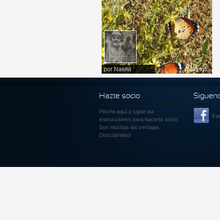
por
Naelvi
Más info
Hazte socio
Siguen
Pincha aquí
y sigue las
Fa
instrucciones para hacerte socio.
Son muchas las ventajas.
Descúbrelas!