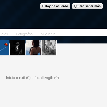
Estoy de acuerdo
Quiero saber más
Foros
Fotógrafos
Mi cuenta
...
...
...
...
Inicio
»
exif (0)
»
focallength (0)
Se encuentra usted aquí