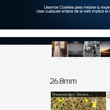
Usamos Cookies para mejorar tu exper
Usar cualquier enlace de la web implica el
...
...
...
...
26.8mm
G
Mariposa tigre, Danaus...