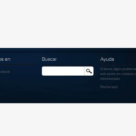
os en
Buscar
Ayuda
Si tienes algún problema
Buscar
cebook
web ponte en contacto c
Administrador
Pincha
aquí