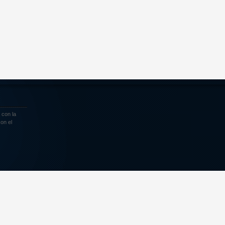
 con la
on el