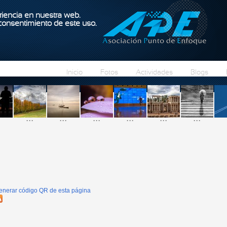
Pasar al contenido principal
iencia en nuestra web.
 consentimiento de este uso.
Inicio
Fotos
Actividades
Blogs
...
...
...
...
...
...
enerar código QR de esta página