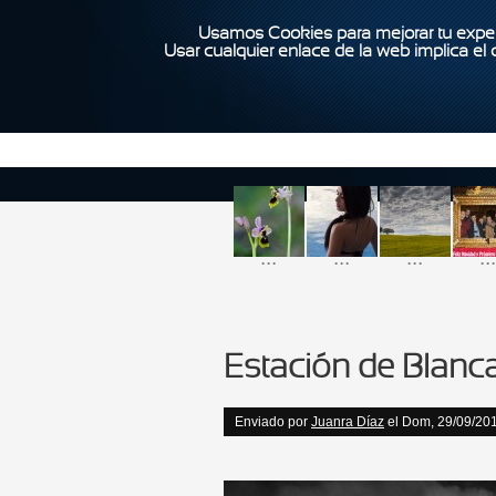
Usamos Cookies para mejorar tu exper
Usar cualquier enlace de la web implica el
...
...
...
...
Estación de Blanc
Enviado por
Juanra Díaz
el Dom, 29/09/201