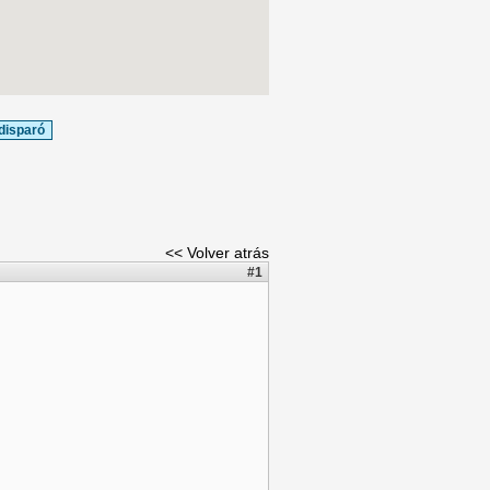
disparó
<< Volver atrás
#1