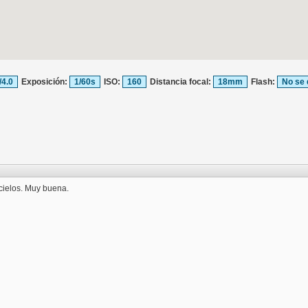
/4.0
Exposición:
1/60s
ISO:
160
Distancia focal:
18mm
Flash:
No se 
cielos. Muy buena.