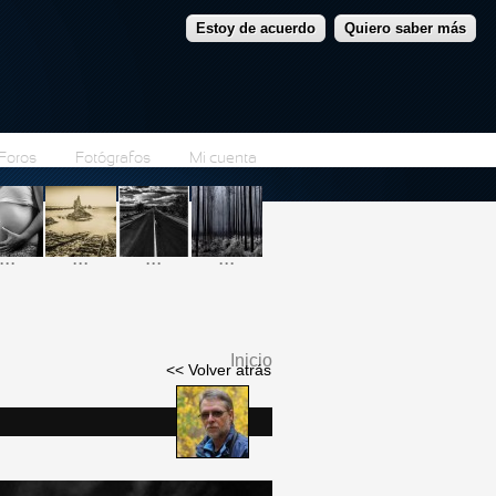
Estoy de acuerdo
Quiero saber más
Foros
Fotógrafos
Mi cuenta
...
...
...
...
Inicio
<< Volver atrás
Se encuentra usted
aquí