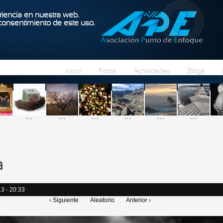
Pasar al contenido principal
iencia en nuestra web.
 consentimiento de este uso.
Inicio
Fotos
Actividades
Blogs
...
...
...
...
...
...
a
3 - 20:33
‹ Siguiente
Aleatorio
Anterior ›