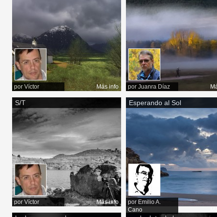
por
Víctor
Más info
por
Juanra Díaz
Má
S/T
Esperando al Sol
por
Víctor
Más info
por
Emilio A.
Cano
Má