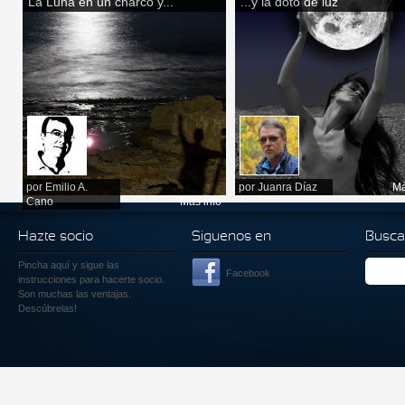
La Luna en un charco y...
...y la doto de luz
por
Emilio A.
por
Juanra Díaz
Má
Cano
Más info
Hazte socio
Siguenos en
Busca
Pincha aquí
y sigue las
Facebook
instrucciones para hacerte socio.
Son muchas las ventajas.
Descúbrelas!