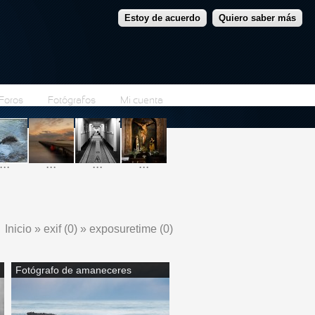
Estoy de acuerdo
Quiero saber más
Foros
Fotógrafos
Mi cuenta
...
...
...
...
Inicio
»
exif (0)
»
exposuretime (0)
Se encuentra usted aquí
Fotógrafo de amaneceres