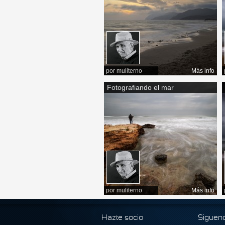
por
muliterno
Más info
Fotografiando el mar
por
muliterno
Más info
Hazte socio
Siguen