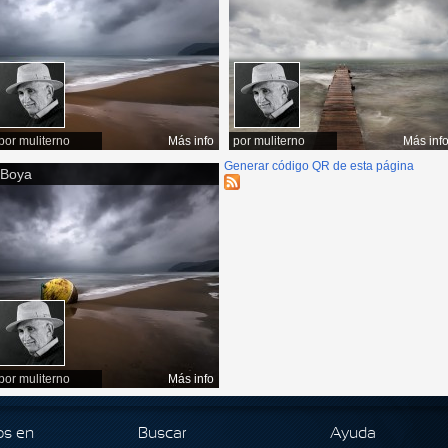
por
muliterno
Más info
por
muliterno
Más inf
Generar código QR de esta página
Boya
por
muliterno
Más info
os en
Buscar
Ayuda