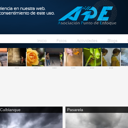
Pasar al contenido principal
iencia en nuestra web.
 consentimiento de este uso.
Inicio
Fotos
Actividades
Blogs
...
...
...
...
...
...
Calblanque
Pasarela