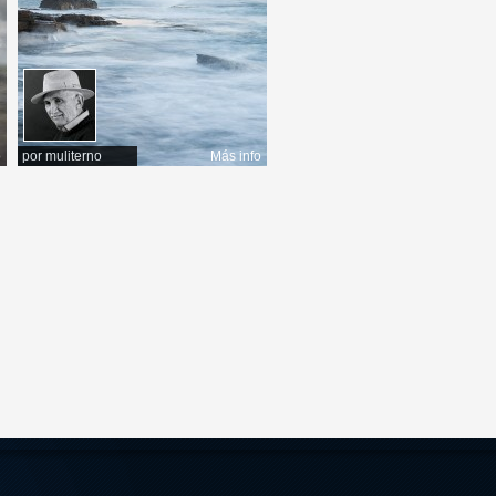
o
por
muliterno
Más info