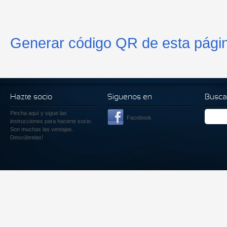
Generar código QR de esta pági
Hazte socio
Siguenos en
Busca
Pincha aquí
y sigue las
Facebook
instrucciones para hacerte socio.
Son muchas las ventajas.
Descúbrelas!