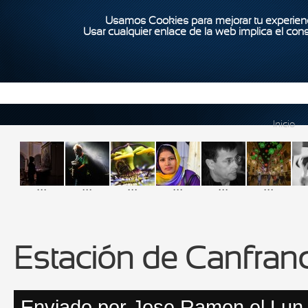
Usamos Cookies para mejorar tu experienc
Usar cualquier enlace de la web implica el con
Inicio
...
...
...
...
...
...
Estación de Canfran
Enviado por
Jose Ramon
el Lun,