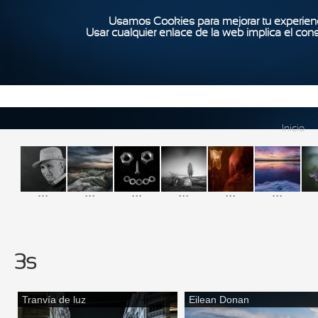
Usamos Cookies para mejorar tu experienc
Usar cualquier enlace de la web implica el con
Inicio
...
...
...
...
...
...
3s
Tranvía de luz
Eilean Donan