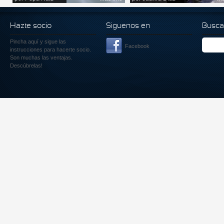
Hazte socio
Siguenos en
Busca
Pincha aquí
y sigue las
Facebook
instrucciones para hacerte socio.
Son muchas las ventajas.
Descúbrelas!