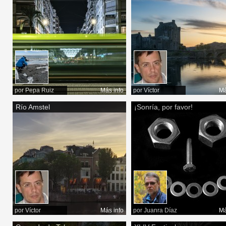
por
Pepa Ruiz
Más info
por
Víctor
Má
Río Amstel
¡Sonría, por favor!
por
Víctor
Más info
por
Juanra Díaz
Má