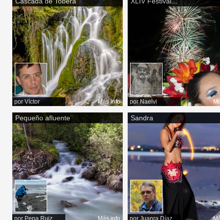
Cascada de Tobera
XLIV Festival...
por
Víctor
Más info
por
Naelvi
Má
Pequeño afluente
Sandra
por
Pepa Ruiz
Más info
por
Juanra Díaz
Má