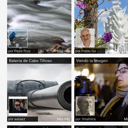
por
Pepa Ruiz
Más info
por
Pablo Go
Má
Batería de Cabo Tiñoso.
Viendo la Imagen
por
aaraez
Más info
por
Jmalmira
Má