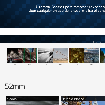
Usamos Cookies para mejorar tu experienc
Usar cualquier enlace de la web implica el con
Inicio
...
...
...
...
...
...
52mm
Sedas
Templo Blanco