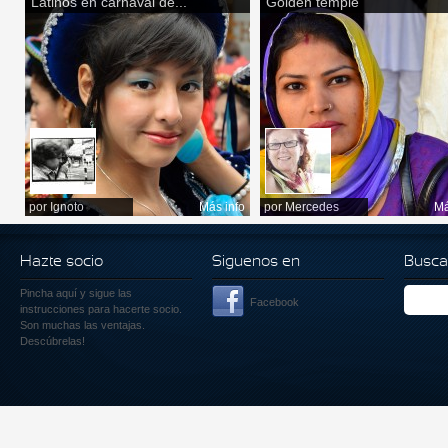
Latinos en carnaval de...
Golden temple
por
Ignoto
Más info
por
Mercedes
Má
Hazte socio
Siguenos en
Busca
Pincha aquí
y sigue las
Facebook
instrucciones para hacerte socio.
Son muchas las ventajas.
Descúbrelas!