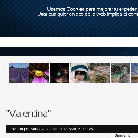
Usamos Cookies para mejorar tu experienc
Usar cualquier enlace de la web implica el con
Inicio
...
...
...
...
...
...
"Valentina"
Enviado por
Sandoval
el Dom, 07/06/2015 - 00:25
‹ Siguiente