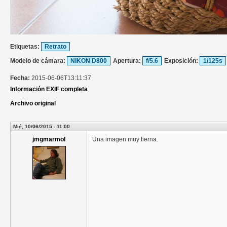
Etiquetas:
Retrato
Modelo de cámara:
NIKON D800
Apertura:
f/5.6
Exposición:
1/125s
Fecha:
2015-06-06T13:11:37
Información EXIF completa
Archivo original
Mié, 10/06/2015 - 11:00
jmgmarmol
Una imagen muy tierna.