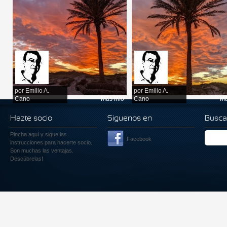
por
Emilio A.
por
Emilio A.
Cano
Más info
Cano
Má
Hazte socio
Siguenos en
Busca
Pincha aquí
y sigue las
Facebook
instrucciones para hacerte socio.
Son muchas las ventajas.
Descúbrelas!