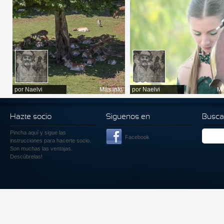
por
Naelvi
Más info
por
Naelvi
Má
Hazte socio
Siguenos en
Busca
Pincha aquí
y sigue las
Facebook
instrucciones para hacerte socio.
Son muchas las ventajas.
Descúbrelas!