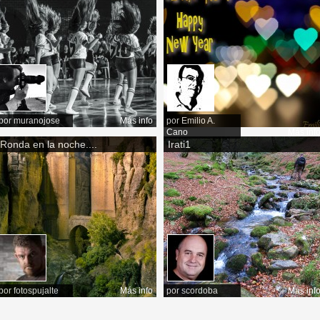
por
muranojose
Más info
por
Emilio A.
Cano
Más inf
Ronda en la noche....
Irati1
por
fotospujalte
Más info
por
scordoba
Más inf