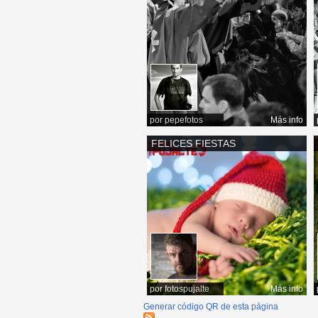
por
pepefotos
Más info
FELICES FIESTAS
por
fotospujalte
Más info
Generar código QR de esta página