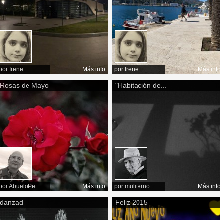
por
Irene
Más info
por
Irene
Más inf
Rosas de Mayo
"Habitación de...
por
AbueloPe
Más info
por
muliterno
Más inf
danzad
Feliz 2015