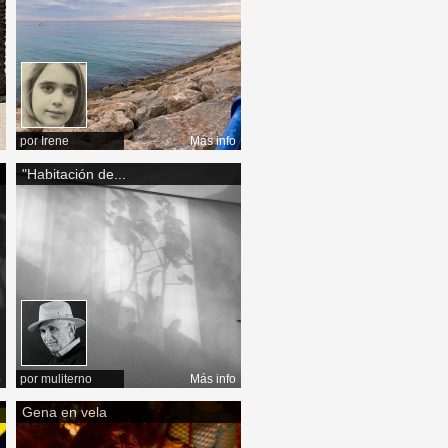
o
por
Irene
Más info
"Habitación de...
o
por
muliterno
Más info
Gena en vela