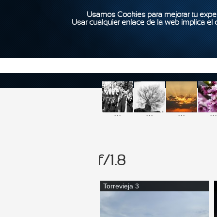
Usamos Cookies para mejorar tu exper
Usar cualquier enlace de la web implica el
...
...
...
...
f/1.8
Torrevieja 3