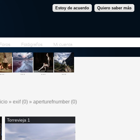
Estoy de acuerdo
Quiero saber más
Foros
Fotógrafos
Mi cuenta
...
...
...
...
icio
»
exif (0)
»
aperturefnumber (0)
e encuentra usted aquí
Torrevieja 1