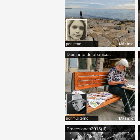
por
Irene
Más info
Dibujante de abanicos....
por
muliterno
Más info
Procesiones2015(II)