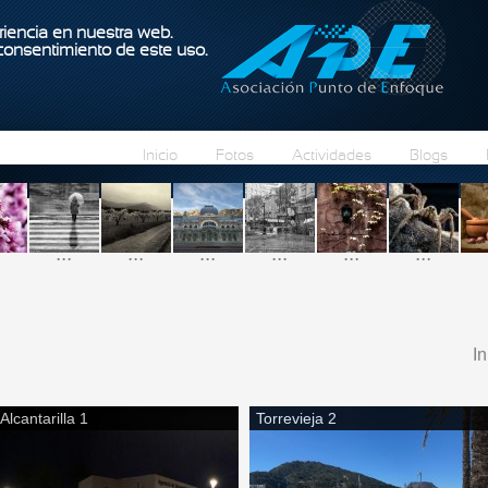
Pasar al contenido principal
iencia en nuestra web.
 consentimiento de este uso.
Inicio
Fotos
Actividades
Blogs
...
...
...
...
...
...
In
S
Alcantarilla 1
Torrevieja 2