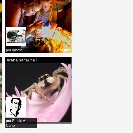
por
Ignoto
Más info
o
Araña saltarina I
o
por
Emilio A.
Cano
Más info