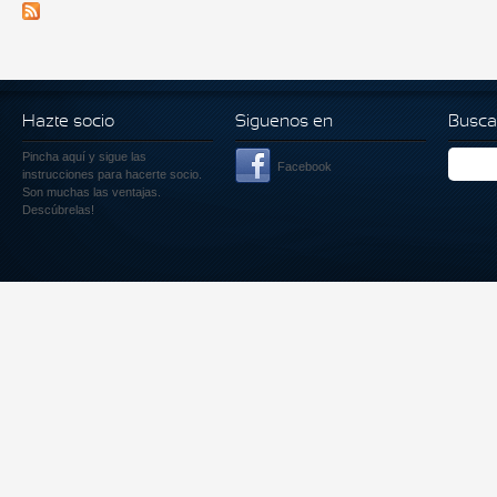
Hazte socio
Siguenos en
Busca
Pincha aquí
y sigue las
Facebook
instrucciones para hacerte socio.
Son muchas las ventajas.
Descúbrelas!