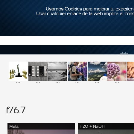
Usamos Cookies para mejorar tu experienc
Usar cualquier enlace de la web implica el con
Inicio
...
...
...
...
...
...
f/6.7
Mula
H2O + NaOH