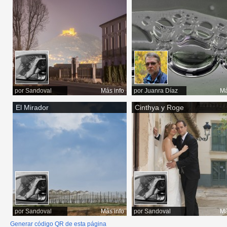
por
Sandoval
Más info
por
Juanra Díaz
Má
El Mirador
Cinthya y Roge
por
Sandoval
Más info
por
Sandoval
Má
Generar código QR de esta página