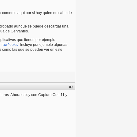
o comento aquí por si hay quién no sabe de
he probado aunque se puede descargar una
gua de Cervantes.
plicativos que tienen por ejemplo
-raw/looks/
. Incluye por ejemplo algunas
sas como las que se pueden ver en este
#2
 euros. Ahora estoy con Capture One 11 y