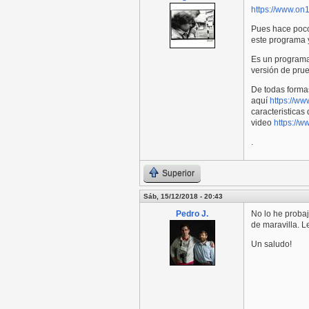
https://www.on
Pues hace poco
este programa y
Es un programa
versión de pru
De todas formas
aquí
https://ww
caracteristicas
video
https://
.
Superior
Sáb, 15/12/2018 - 20:43
Pedro J.
No lo he probaj
de maravilla. L
Un saludo!