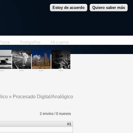
Estoy de acuerdo
Quiero saber más
Foros
Fotógrafos
Mi cuenta
...
...
...
...
lico
»
Procesado Digital/Analógico
 usted aquí
2 envíos / 0 nuevos
#1