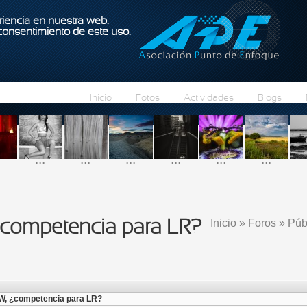
Pasar al contenido principal
iencia en nuestra web.
 consentimiento de este uso.
Inicio
Fotos
Actividades
Blogs
...
...
...
...
...
...
Inicio
»
Foros
»
Púb
competencia para LR?
Se encuentra
W, ¿competencia para LR?