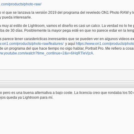
1.com/products/photo-raw/
 vi que se lanzava la versión 2019 del programa del reveledo ON1 Photo RAW y l
 pueda interesarle.
 muy al estilo de Lightroom, vamos el diseño es casi un calco. La verdad no lo 
eba de 30 días. Posiblemente la mayor pega esté en que no parece estar en la len
 parece tener carastericticas ineresantes que se pueden ver en algunos videos ex
w.on1.com/products/photo-raw/features/
y aquí
https://www.on1.com/products/photo
 de un programa del que hace tiempo no oigo hablar, Portrait Pro. Me refiero a co
www.youtube.com/watch?time_continue=2&v=6HqRTleVjzA
.
o pero es una buena alternativa a bajo coste. La licencia creo que rondaba los 50
ejos queda ya Lightroom para mí.