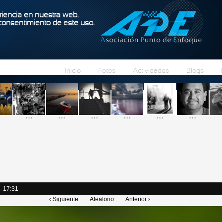
Pasar al contenido principal
iencia en nuestra web.
 consentimiento de este uso.
Inicio
Fotos
Actividades
Blogs
...
...
...
...
...
...
- 17:31
‹ Siguiente
Aleatorio
Anterior ›