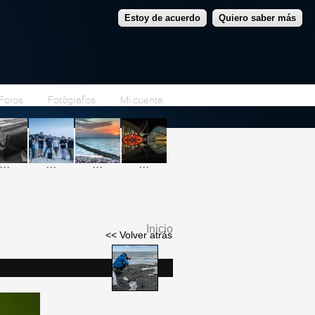
Estoy de acuerdo
Quiero saber más
Foros
Fotógrafos
Mi cuenta
...
...
...
...
Inicio
<< Volver atrás
Se encuentra usted
aquí