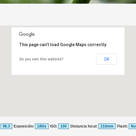
This page can't load Google Maps correctly.
OK
Do you own this website?
:
f/6.3
Exposición:
1/60s
ISO:
100
Distancia focal:
210mm
Flash:
No