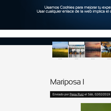
Usamos Cookies para mejorar tu exper
Usar cualquier enlace de la web implica el
...
...
...
...
Mariposa I
Enviado por
Pepa Ruiz
el Sáb, 02/02/2019 