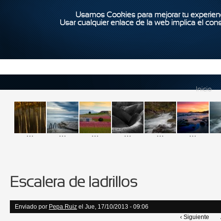
Usamos Cookies para mejorar tu experienc
Usar cualquier enlace de la web implica el con
Inicio
...
...
...
...
...
...
Escalera de ladrillos
Enviado por
Pepa Ruiz
el Jue, 17/10/2013 - 09:06
‹ Siguiente