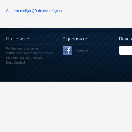
Generar código QR de esta página
Hazte socio
Siguenos en
Busca
Pincha aquí
y sigue las
Facebook
instrucciones para hacerte socio.
Son muchas las ventajas.
Descúbrelas!