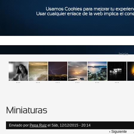
Usamos Cookies para mejorar tu experienc
Usar cualquier enlace de la web implica el con
Inicio
...
...
...
...
...
...
Miniaturas
Enviado por
Pepa Ruiz
el Sáb, 12/12/2015 - 20:14
‹ Siguiente