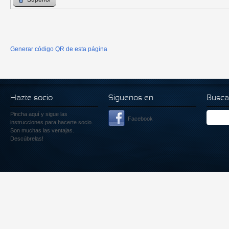
Generar código QR de esta página
Hazte socio
Siguenos en
Busca
Pincha aquí
y sigue las
Facebook
instrucciones para hacerte socio.
Son muchas las ventajas.
Descúbrelas!