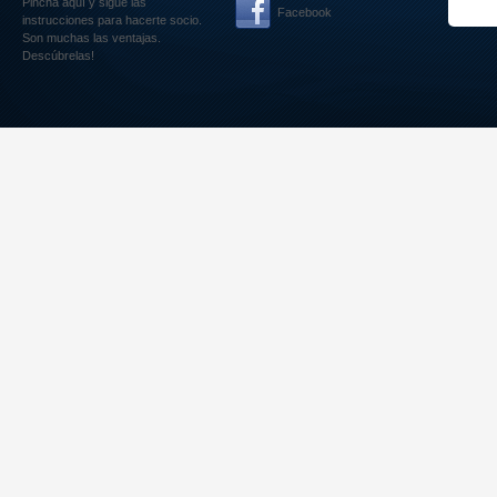
Pincha aquí
y sigue las
Facebook
instrucciones para hacerte socio.
Son muchas las ventajas.
Descúbrelas!