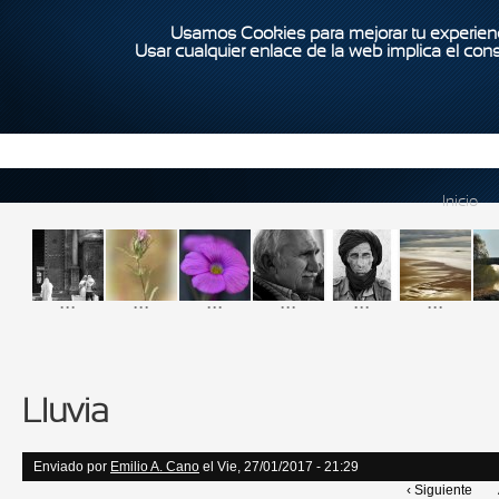
Usamos Cookies para mejorar tu experienc
Usar cualquier enlace de la web implica el con
Inicio
...
...
...
...
...
...
Lluvia
Enviado por
Emilio A. Cano
el Vie, 27/01/2017 - 21:29
‹ Siguiente