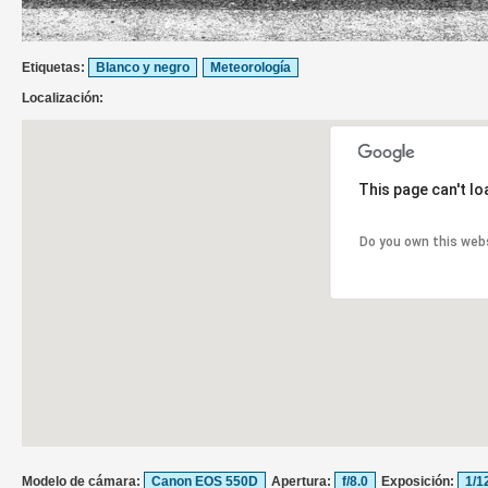
Etiquetas:
Blanco y negro
Meteorología
Localización:
This page can't l
Do you own this web
Modelo de cámara:
Canon EOS 550D
Apertura:
f/8.0
Exposición:
1/1