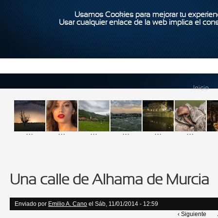
Usamos Cookies para mejorar tu experienc
Usar cualquier enlace de la web implica el con
Inicio
...
...
...
...
...
...
Una calle de Alhama de Murcia
Enviado por
Emilio A. Cano
el Sáb, 11/01/2014 - 12:59
‹ Siguiente