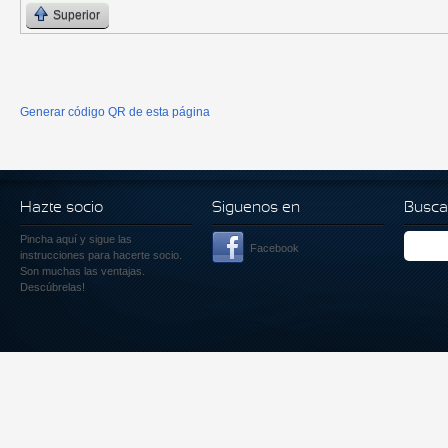
Superior
Generar código QR de esta página
Hazte socio
Siguenos en
Busca
Pincha aquí
y sigue las
Facebook
instrucciones para hacerte socio.
Son muchas las ventajas.
Descúbrelas!