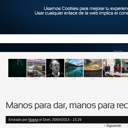
Usamos Cookies para mejorar tu experienc
Usar cualquier enlace de la web implica el con
Inicio
...
...
...
...
...
...
Manos para dar, manos para reci
Enviado por
Naelvi
el Dom, 20/04/2014 - 15:29
‹ Siguiente