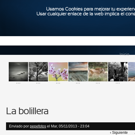
Usamos Cookies para mejorar tu experienc
Usar cualquier enlace de la web implica el con
Inicio
...
...
...
...
...
...
La bolillera
Enviado por
pepefotos
el Mar, 05/11/2013 - 23:04
‹ Siguiente