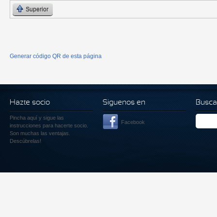
Superior
Generar código QR de esta página
Hazte socio
Siguenos en
Busca
Pincha aquí
y sigue las
Facebook
instrucciones para hacerte socio.
Son muchas las ventajas.
Descúbrelas!