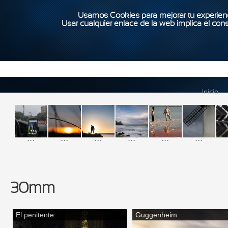
Usamos Cookies para mejorar tu experienc
Usar cualquier enlace de la web implica el con
Inicio
...
...
...
...
...
...
30mm
El penitente
Guggenheim