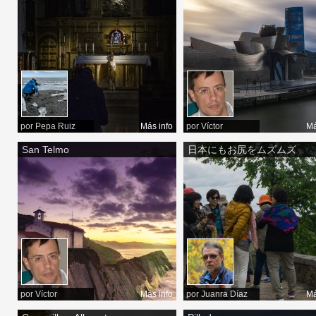
por
Pepa Ruiz
Más info
por
Víctor
Má
San Telmo
日本にもお尻をムズムズ
por
Víctor
Más info
por
Juanra Díaz
Má