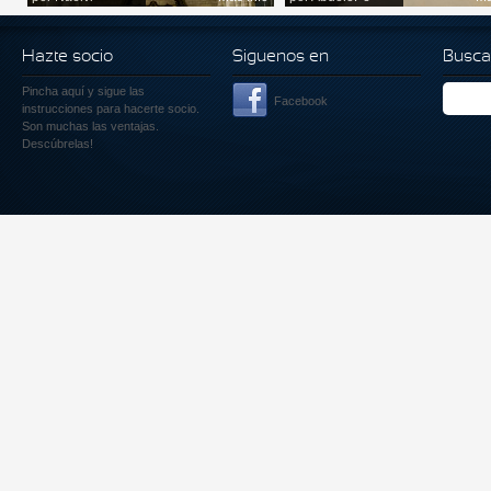
Hazte socio
Siguenos en
Busca
Pincha aquí
y sigue las
Facebook
instrucciones para hacerte socio.
Son muchas las ventajas.
Descúbrelas!