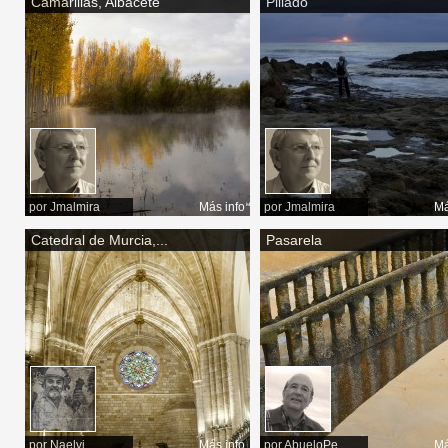
Camarillas, Albacete
Pillado
por
Jmalmira
Más info
por
Jmalmira
Má
Catedral de Murcia,...
Pasarela
por
Naelvi
Más info
por
AbueloPe
Má