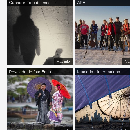
Ganador Foto del mes,...
APE
Más info
Más
Revelado de foto Emilio...
Igualada - Internattiona...