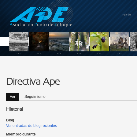
Pasar al contenido principal
Inicio
...
...
...
...
...
...
Directiva Ape
Ver
(solapa activa)
Seguimiento
Solapas principales
Historial
Blog
Ver entradas de blog recientes
Miembro durante