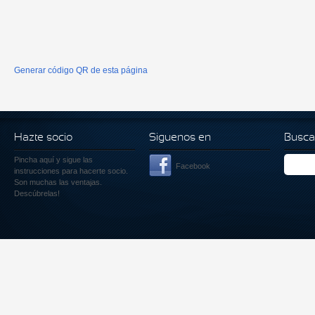
Generar código QR de esta página
Hazte socio
Siguenos en
Busca
Pincha aquí
y sigue las
Facebook
instrucciones para hacerte socio.
Son muchas las ventajas.
Descúbrelas!