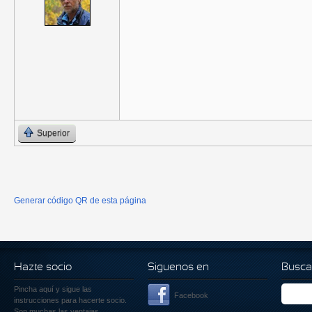
Superior
Generar código QR de esta página
Hazte socio
Siguenos en
Busca
Pincha aquí
y sigue las
Facebook
instrucciones para hacerte socio.
Son muchas las ventajas.