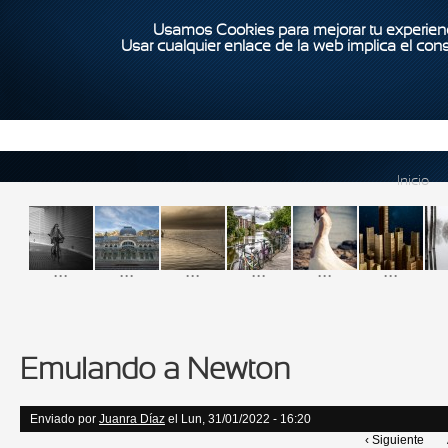
Usamos Cookies para mejorar tu experienc
Usar cualquier enlace de la web implica el con
Inicio
...
...
...
...
...
...
Emulando a Newton
Enviado por
Juanra Díaz
el Lun, 31/01/2022 - 16:20
‹ Siguiente