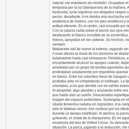
natural, me imantaron sin remisión. Ocupaban el 
temprana por la luz blanquecina de la mañana. A 
traslúcida, lucía orgullosa sus delgados rasgos 
pecho, desafiante. A mi diestra una muchacha ori
anatómica de Galeno, con los pies simétricos y 
actitud oferente. En el centro, casi envuelta por 
Con la cabeza caída sobre el pecho sus ojos mi
destacando el blanco increíble de su esclerótic
manos, apoyadas en las caderas. Su hechizo, osc
siempre.
Malparado salí de nuevo al exterior, vagando sin 
A esas alturas la musa de los anuncios se abala
turbándome hasta casi enloquecer. Periódicos, e
encantamiento alcanzó su apogeo cuando, dejánd
arrastrado por un grupo de turistas japoneses que
protestaban airadamente por impedirles quemar la
en trance. Entre los coloridos óleos de Gaugui
postraba ante mí completando el sortilegio. La lip
orientales, a los que derribé con mi vahído ena
Al despertar, algo aturdido y acunando entre mi
que había sido un sueño. Descansaba repantiga
imagen del espacio publicitario. Sumergida en el
silueta femenina nadaba en ingravidez. A la cam
sólo le faltaban olores. Aún confuso por los efect
durante un tiempo indefinido. Al abrirlos, la pie
goteando, el cristal de la marquesina. En mi sig
escalones del bus de Oxford Circus. Su desnudez
situación. La parca, jugando a la seducción, me