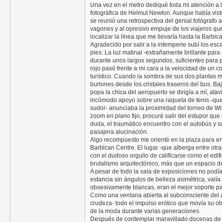
Una vez en el metro dediqué toda mi atención a 
fotográfica de Helmut Newton. Aunque había vist
se reunió una retrospectiva del genial fotógraf
vagones y al opresivo empuje de los viajeros qu
localizar la línea que me llevaría hasta la Barbic
Agradecido por salir a la intemperie subí los es
pies. La luz matinal -extrañamente brillante par
durante unos largos segundos, suficientes para 
rojo pasó frente a mi cara a la velocidad de un 
turístico. Cuando la sombra de sus dos plantas 
burlones desde los cristales traseros del bus. Ba
popa la chica del aeropuerto se dirigía a mí, ata
incómodo apoyo sobre una raqueta de tenis -qu
sudor- anunciaba la proximidad del torneo de W
zoom en plano fijo, procuré salir del estupor que
duda, el traumático encuentro con el autobús y s
pasajera alucinación.
Algo recompuesto me orienté en la plaza para enco
Barbican Centre. El lugar -que alberga entre otr
con el dudoso orgullo de calificarse como el edif
brutalismo arquitectónico, más que un espacio de
A pesar de todo la sala de exposiciones no pod
estancia sin ángulos de belleza asimétrica, valía 
obsesivamente blancas, eran el mejor soporte p
Como una ventana abierta al subconsciente del a
crudeza- todo el impulso erótico que movía su ob
de la moda durante varias generaciones.
Después de contemplar maravillado docenas de fo